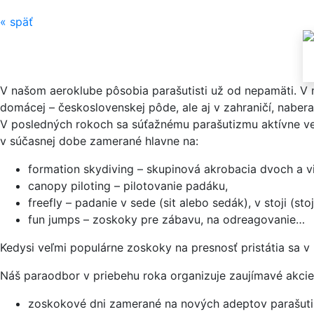
«
späť
V našom aeroklube pôsobia parašutisti už od nepamäti. V m
domácej – československej pôde, ale aj v zahraničí, naberal
V posledných rokoch sa súťažnému parašutizmu aktívne venu
v súčasnej dobe zamerané hlavne na:
formation skydiving – skupinová akrobacia dvoch a vi
canopy piloting – pilotovanie padáku,
freefly – padanie v sede (sit alebo sedák), v stoji (s
fun jumps – zoskoky pre zábavu, na odreagovanie…
Kedysi veľmi populárne zoskoky na presnosť pristátia sa v 
Náš paraodbor v priebehu roka organizuje zaujímavé akcie,
zoskokové dni zamerané na nových adeptov parašut