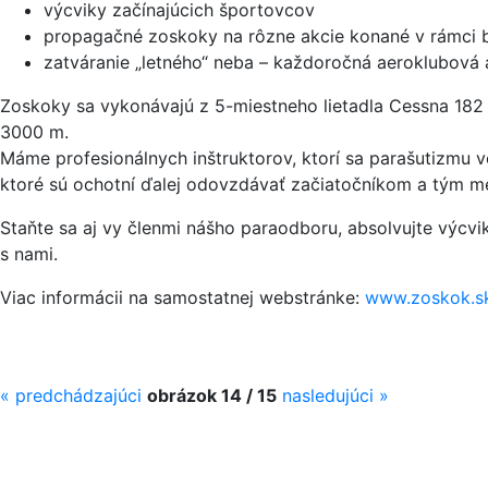
výcviky začínajúcich športovcov
propagačné zoskoky na rôzne akcie konané v rámci bl
zatváranie „letného“ neba – každoročná aeroklubová ak
Zoskoky sa vykonávajú z 5-miestneho lietadla Cessna 182 
3000 m.
Máme profesionálnych inštruktorov, ktorí sa parašutizmu ve
ktoré sú ochotní ďalej odovzdávať začiatočníkom a tým m
Staňte sa aj vy členmi nášho paraodboru, absolvujte výcvi
s nami.
Viac informácii na samostatnej webstránke:
www.zoskok.s
«
predchádzajúci
obrázok 14 / 15
nasledujúci
»