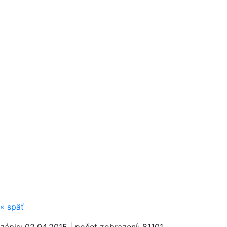
«
späť
zápis: 02.04.2015 | počet zobrazení: 81101