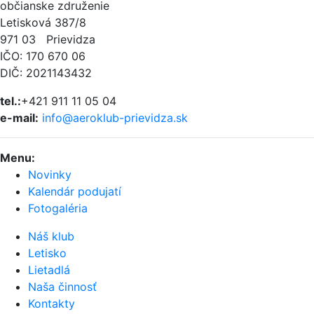
občianske združenie
Letisková 387/8
971 03 Prievidza
IČO: 170 670 06
DIČ: 2021143432
tel.:
+421 911 11 05 04
e-mail:
info@aeroklub-prievidza.sk
Menu
:
Novinky
Kalendár podujatí
Fotogaléria
Náš klub
Letisko
Lietadlá
Naša činnosť
Kontakty