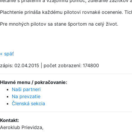
lietanie s priateľmi a vzájomnú pomoc, zdieľanie zážitkov 
Plachtenie prináša každému pilotovi rovnaké ocenenie. Tic
Pre mnohých pilotov sa stane športom na celý život.
«
späť
zápis: 02.04.2015 | počet zobrazení: 174800
Hlavné menu / pokračovanie:
Naši partneri
Na prevzatie
Členská sekcia
Kontakt
:
Aeroklub Prievidza,