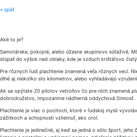
«
späť
Aké to je?
Samotárske, pokojné, alebo úžasne skupinovo súťaživé. Môž
stúpať do výšok nad oblaky, kde je vzduch krištáľovo čist
Pre rôznych ľudí plachtenie znamená veľa rôznych vecí. Niekt
dlhé aj niekoľko sto kilometrov, alebo vyhľadávajú vzrušen
Ak sa opýtate 20 pilotov vetroňov čo pre nich znamená pl
dobrodružstvo, impozantne nádherná oddychová činnosť.
Plachtenie je viac o pocitoch, ktoré v ľudskej mysli vyvolá
zážitkoch a schopnosti vzlietnuť, ako orol.
Plachtenie je jedinečné, aj keď sa jedná o sólo šport, jeho