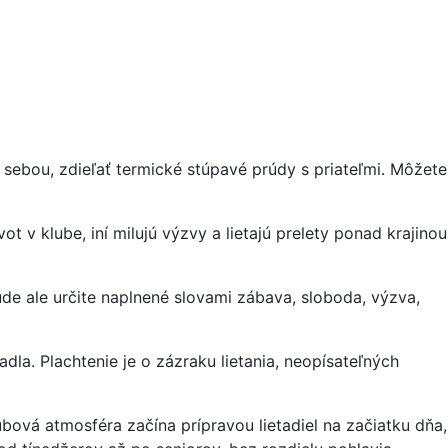
 sebou, zdieľať termické stúpavé prúdy s priateľmi. Môžete
ot v klube, iní milujú výzvy a lietajú prelety ponad krajinou
de ale určite naplnené slovami zábava, sloboda, výzva,
dla. Plachtenie je o zázraku lietania, neopísateľných
ubová atmosféra začína prípravou lietadiel na začiatku dňa,