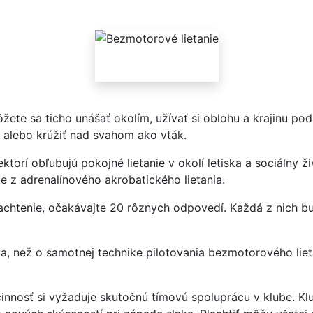
ete sa ticho unášať okolím, užívať si oblohu a krajinu pod
ý alebo krúžiť nad svahom ako vták.
orí obľubujú pokojné lietanie v okolí letiska a sociálny živ
ie z adrenalínového akrobatického lietania.
achtenie, očakávajte 20 rôznych odpovedí. Každá z nich bu
va, než o samotnej technike pilotovania bezmotorového lieta
 činnosť si vyžaduje skutočnú tímovú spoluprácu v klube. Kl