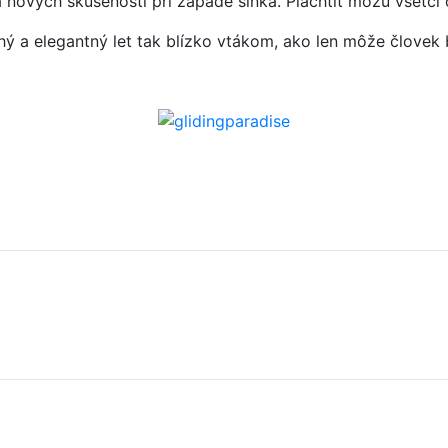
a nových skúseností pri západe slnka. Plachtiť môžu všetci 
hý a elegantný let tak blízko vtákom, ako len môže človek 