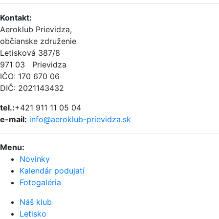
Kontakt
:
Aeroklub Prievidza,
občianske združenie
Letisková 387/8
971 03 Prievidza
IČO: 170 670 06
DIČ: 2021143432
tel.:
+421 911 11 05 04
e-mail:
info@aeroklub-prievidza.sk
Menu
:
Novinky
Kalendár podujatí
Fotogaléria
Náš klub
Letisko