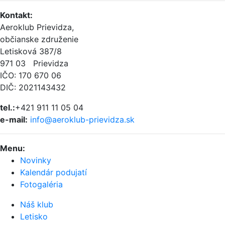
Kontakt
:
Aeroklub Prievidza,
občianske združenie
Letisková 387/8
971 03 Prievidza
IČO: 170 670 06
DIČ: 2021143432
tel.:
+421 911 11 05 04
e-mail:
info@aeroklub-prievidza.sk
Menu
:
Novinky
Kalendár podujatí
Fotogaléria
Náš klub
Letisko