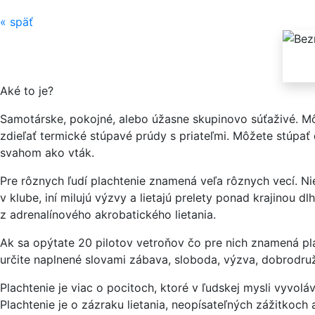
«
späť
Aké to je?
Samotárske, pokojné, alebo úžasne skupinovo súťaživé. Môž
zdieľať termické stúpavé prúdy s priateľmi. Môžete stúpať 
svahom ako vták.
Pre rôznych ľudí plachtenie znamená veľa rôznych vecí. Niek
v klube, iní milujú výzvy a lietajú prelety ponad krajinou d
z adrenalínového akrobatického lietania.
Ak sa opýtate 20 pilotov vetroňov čo pre nich znamená pl
určite naplnené slovami zábava, sloboda, výzva, dobrodr
Plachtenie je viac o pocitoch, ktoré v ľudskej mysli vyvol
Plachtenie je o zázraku lietania, neopísateľných zážitkoch a