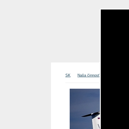
SK
Naša činnosť
Bezmotorové 