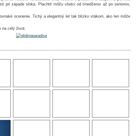
tí pri západe slnka. Plachtiť môžu všetci od tínedžerov až po seniorov,
rovnaké ocenenie. Tichý a elegantný let tak blízko vtákom, ako len môže
 na celý život.