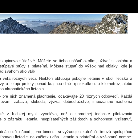
kupinovo súťaživé. Môžete sa ticho unášať okolím, užívať si oblohu a
 stúpavé prúdy s priateľmi. Môžete stúpať do výšok nad oblaky, kde je
nad svahom ako vták.
veľa rôznych vecí. Niektorí obľubujú pokojné lietanie v okolí letiska a
vy a lietajú prelety ponad krajinou dlhé aj niekoľko sto kilometrov, alebo
o akrobatického lietania.
o pre nich znamená plachtenie, očakávajte 20 rôznych odpovedí. Každá
lovami zábava, sloboda, výzva, dobrodružstvo, impozantne nádherná
oré v ľudskej mysli vyvoláva, než o samotnej technike pilotovania
e o zázraku lietania, neopísateľných zážitkoch a schopnosti vzlietnuť,
edná o sólo šport, jeho činnosť si vyžaduje skutočnú tímovú spoluprácu
pravou lietadiel na začiatku dňa, lietanie s priateľmi a vzájomnú pomoc,