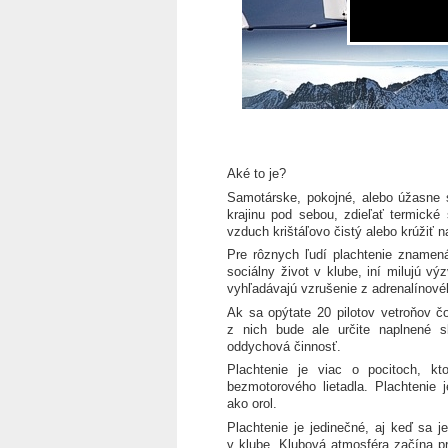
Aké to je?
Samotárske, pokojné, alebo úžasne s
krajinu pod sebou, zdieľať termické
vzduch krištáľovo čistý alebo krúžiť 
Pre rôznych ľudí plachtenie znamená 
sociálny život v klube, iní milujú výz
vyhľadávajú vzrušenie z adrenalínovéh
Ak sa opýtate 20 pilotov vetroňov č
z nich bude ale určite naplnené s
oddychová činnosť.
Plachtenie je viac o pocitoch, kt
bezmotorového lietadla. Plachtenie j
ako orol.
Plachtenie je jedinečné, aj keď sa j
v klube. Klubová atmosféra začína prí