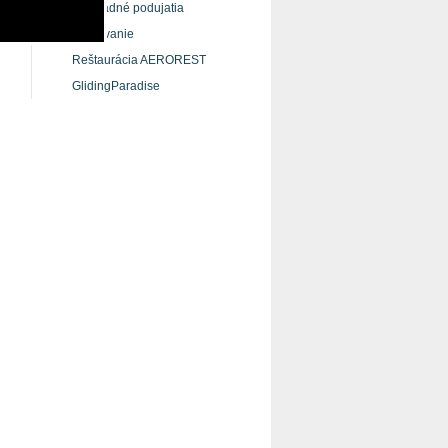
Hromadné podujatia
Ubytovanie
Reštaurácia AEROREST
GlidingParadise