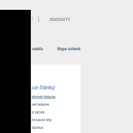
NAŠA ČINNOSŤ
KONTAKTY
Prihlásenie používateľa
Mapa stránok
Súvisiace články:
Bezmotorové lietanie
Motorové lietanie
Letecký výcvik
Zoznamovacie lety
Parašutizmus