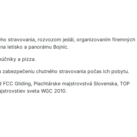
ného stravovania, rozvozom jedál, organizovaním firemných
na letisko a panorámu Bojníc.
múčniky a pizza.
nému zabezpečeniu chutného stravovania počas ich pobytu.
 FCC Gliding, Plachtárske majstrovstvá Slovenska, TOP
ajstrovstiev sveta WGC 2010.