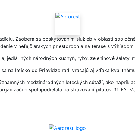
tradíciu. Zaoberá sa poskytovaním služieb v oblasti spoloč
enie v nefajčiarskych priestoroch a na terase s výhľadom 
 aj jedlá iných národných kuchýň, ryby, zeleninové šaláty, 
rí sa na letisko do Prievidze radi vracajú aj vďaka kvalit
ýznamných medzinárodných leteckých súťaží, ako napríklad
ganizačne spolupodieľala na stravovaní pilotov 31. FAI M