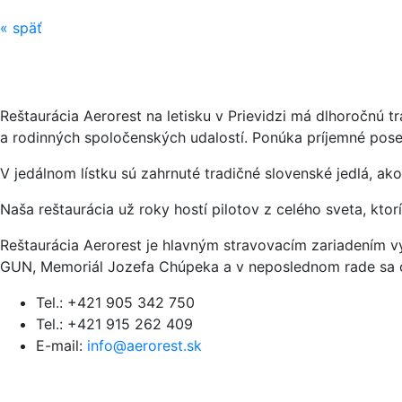
«
späť
Reštaurácia Aerorest na letisku v Prievidzi má dlhoročnú 
a rodinných spoločenských udalostí. Ponúka príjemné posed
V jedálnom lístku sú zahrnuté tradičné slovenské jedlá, ako
Naša reštaurácia už roky hostí pilotov z celého sveta, kto
Reštaurácia Aerorest je hlavným stravovacím zariadením v
GUN, Memoriál Jozefa Chúpeka a v neposlednom rade sa or
Tel.: +421 905 342 750
Tel.: +421 915 262 409
E-mail:
info@aerorest.sk