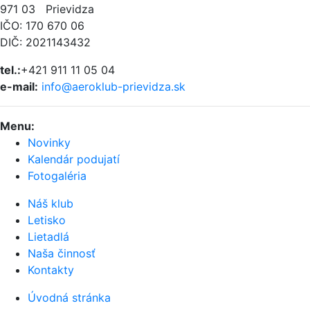
971 03 Prievidza
IČO: 170 670 06
DIČ: 2021143432
tel.:
+421 911 11 05 04
e-mail:
info@aeroklub-prievidza.sk
Menu
:
Novinky
Kalendár podujatí
Fotogaléria
Náš klub
Letisko
Lietadlá
Naša činnosť
Kontakty
Úvodná stránka