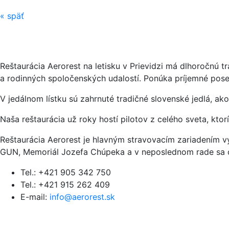
«
späť
Reštaurácia Aerorest na letisku v Prievidzi má dlhoročnú 
a rodinných spoločenských udalostí. Ponúka príjemné posed
V jedálnom lístku sú zahrnuté tradičné slovenské jedlá, ako
Naša reštaurácia už roky hostí pilotov z celého sveta, kto
Reštaurácia Aerorest je hlavným stravovacím zariadením v
GUN, Memoriál Jozefa Chúpeka a v neposlednom rade sa or
Tel.: +421 905 342 750
Tel.: +421 915 262 409
E-mail:
info@aerorest.sk