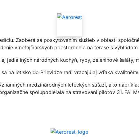
tradíciu. Zaoberá sa poskytovaním služieb v oblasti spoloč
enie v nefajčiarskych priestoroch a na terase s výhľadom 
 aj jedlá iných národných kuchýň, ryby, zeleninové šaláty, 
rí sa na letisko do Prievidze radi vracajú aj vďaka kvalit
ýznamných medzinárodných leteckých súťaží, ako napríklad
ganizačne spolupodieľala na stravovaní pilotov 31. FAI M