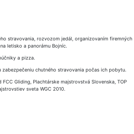
ného stravovania, rozvozom jedál, organizovaním firemných
na letisko a panorámu Bojníc.
múčniky a pizza.
nému zabezpečeniu chutného stravovania počas ich pobytu.
 FCC Gliding, Plachtárske majstrovstvá Slovenska, TOP
ajstrovstiev sveta WGC 2010.