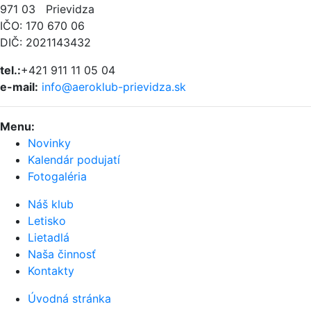
971 03 Prievidza
IČO: 170 670 06
DIČ: 2021143432
tel.:
+421 911 11 05 04
e-mail:
info@aeroklub-prievidza.sk
Menu
:
Novinky
Kalendár podujatí
Fotogaléria
Náš klub
Letisko
Lietadlá
Naša činnosť
Kontakty
Úvodná stránka