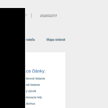
NAŠA ČINNOSŤ
KONTAKTY
Prihlásenie používateľa
Mapa stránok
Súvisiace články:
Bezmotorové lietanie
Motorové lietanie
Letecký výcvik
Zoznamovacie lety
Parašutizmus