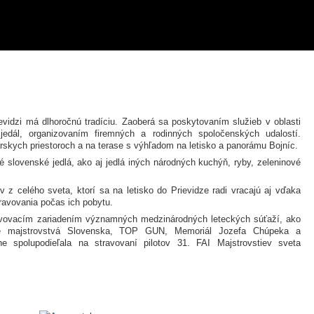
ievidzi má dlhoročnú tradíciu. Zaoberá sa poskytovaním služieb v oblasti
jedál, organizovaním firemných a rodinných spoločenských udalostí.
rskych priestoroch a na terase s výhľadom na letisko a panorámu Bojníc.
é slovenské jedlá, ako aj jedlá iných národných kuchýň, ryby, zeleninové
v z celého sveta, ktorí sa na letisko do Prievidze radi vracajú aj vďaka
ravovania počas ich pobytu.
ravovacím zariadením významných medzinárodných leteckých súťaží, ako
ske majstrovstvá Slovenska, TOP GUN, Memoriál Jozefa Chúpeka a
 spolupodieľala na stravovaní pilotov 31. FAI Majstrovstiev sveta