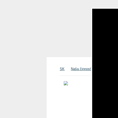
SK
Naša činnosť
Reštauráci