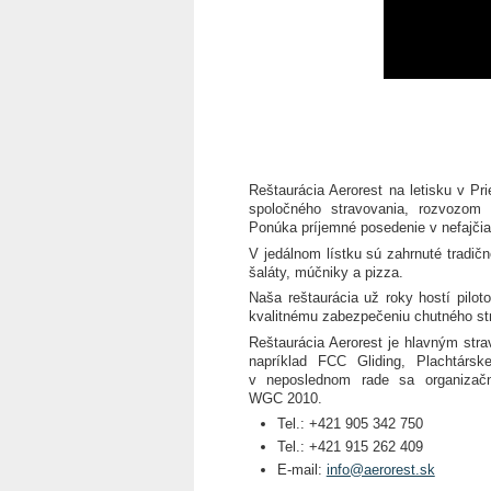
Reštaurácia Aerorest na letisku v Pr
spoločného stravovania, rozvozom 
Ponúka príjemné posedenie v nefajčia
V jedálnom lístku sú zahrnuté tradičn
šaláty, múčniky a pizza.
Naša reštaurácia už roky hostí piloto
kvalitnému zabezpečeniu chutného st
Reštaurácia Aerorest je hlavným st
napríklad FCC Gliding, Plachtár
v neposlednom rade sa organizačne
WGC 2010.
Tel.: +421 905 342 750
Tel.: +421 915 262 409
E-mail:
info@aerorest.sk