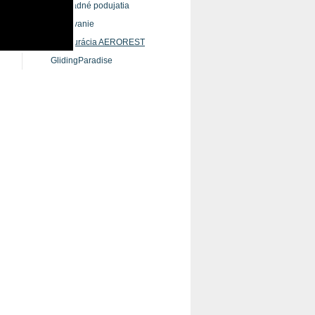
Hromadné podujatia
Ubytovanie
Reštaurácia AEROREST
GlidingParadise