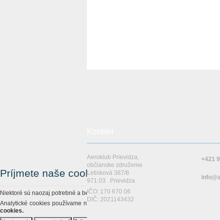
Kontakt
Aeroklub Prievidza,
+421 9
občianske združenie
Príjmete naše cookies?
Letisková 387/8
info@a
971 03 Prievidza
IČO: 170 670 06
Niektoré sú naozaj potrebné a bez nich by stránka vôbec nefungovala.
DIČ: 2021143432
Analytické cookies používame na zlepšovanie funkčnosti stránky, personalizačné
cookies.