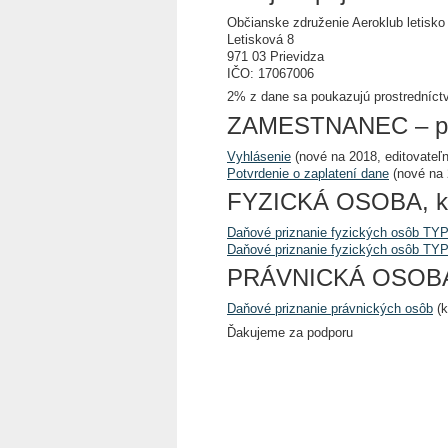
Občianske združenie Aeroklub letisko
Letisková 8
971 03 Prievidza
IČO: 17067006
2% z dane sa poukazujú prostredníctvo
ZAMESTNANEC – povi
Vyhlásenie
(nové na 2018, editovateľn
Potvrdenie o zaplatení dane
(nové na 
FYZICKÁ OSOBA, kto
Daňové priznanie fyzických osôb TYP
Daňové priznanie fyzických osôb TYP
PRÁVNICKÁ OSOB
Daňové priznanie právnických osôb
(k
Ďakujeme za podporu