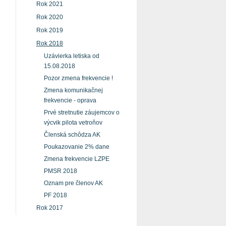
Rok 2021
Rok 2020
Rok 2019
Rok 2018
Uzávierka letiska od
15.08.2018
Pozor zmena frekvencie !
Zmena komunikačnej
frekvencie - oprava
Prvé stretnutie záujemcov o
výcvik pilota vetroňov
Členská schôdza AK
Poukazovanie 2% dane
Zmena frekvencie LZPE
PMSR 2018
Oznam pre členov AK
PF 2018
Rok 2017