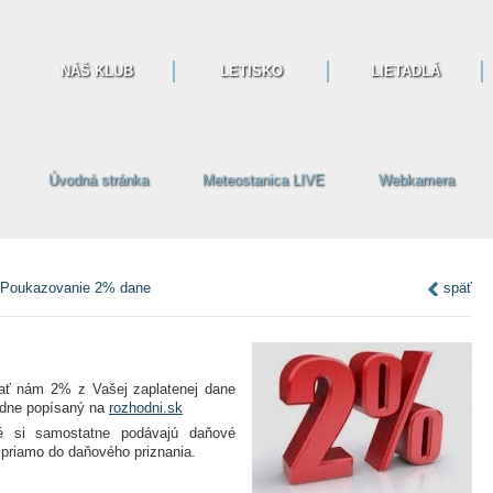
NÁŠ KLUB
LETISKO
LIETADLÁ
Úvodná stránka
Meteostanica LIVE
Webkamera
Poukazovanie 2% dane
späť
ať nám 2% z Vašej zaplatenej dane
ľadne popísaný na
rozhodni.sk
é si samostatne podávajú daňové
i priamo do daňového priznania.
: