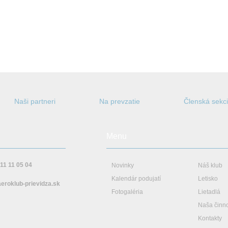
Naši partneri
Na prevzatie
Členská sekc
Menu
11 11 05 04
Novinky
Náš klub
Kalendár podujatí
Letisko
eroklub-prievidza.sk
Fotogaléria
Lietadlá
Naša činn
 cookies na jej prispôsobenie pre vás a marketingové cookies na zobrazenie rele
Kontakty