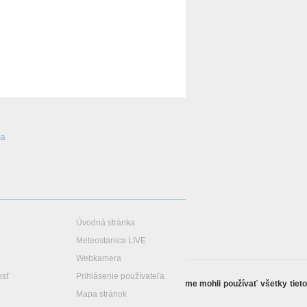
ia
Úvodná stránka
Meteostanica LIVE
Webkamera
osť
Prihlásenie používateľa
vantnej reklamy.
Veľmi by nám pomohlo, keby sme mohli používať všetky tiet
Mapa stránok